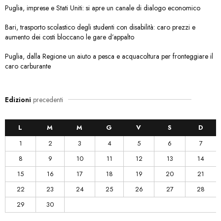
Puglia, imprese e Stati Uniti: si apre un canale di dialogo economico
Bari, trasporto scolastico degli studenti con disabilità: caro prezzi e
aumento dei costi bloccano le gare d’appalto
Puglia, dalla Regione un aiuto a pesca e acquacoltura per fronteggiare il
caro carburante
Edizioni
precedenti
L
M
M
G
V
S
D
1
2
3
4
5
6
7
8
9
10
11
12
13
14
15
16
17
18
19
20
21
22
23
24
25
26
27
28
29
30