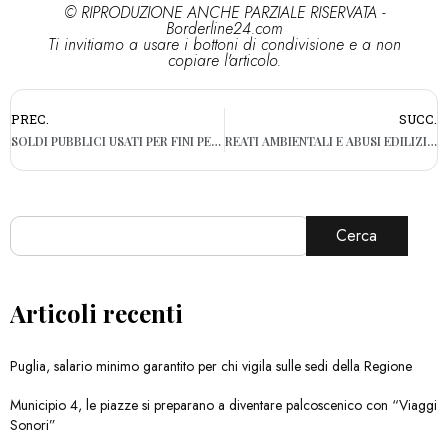
© RIPRODUZIONE ANCHE PARZIALE RISERVATA -
Borderline24.com
Ti invitiamo a usare i bottoni di condivisione e a non
copiare l'articolo.
PREC.
SUCC.
SOLDI PUBBLICI USATI PER FINI PERSONALI, SEQUESTRATI BENI PER 1,3 MILIONI DI EURO TRA BARI E FOGGIA
REATI AMBIENTALI E ABUSI EDILIZI, SIGILLI AD UNA MARMERIA DI ANDRIA
Cerca
Articoli recenti
Puglia, salario minimo garantito per chi vigila sulle sedi della Regione
Municipio 4, le piazze si preparano a diventare palcoscenico con “Viaggi
Sonori”