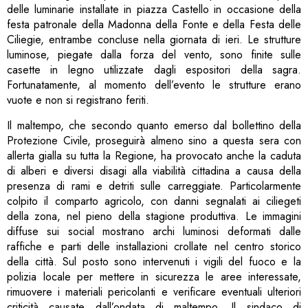
delle luminarie installate in piazza Castello in occasione della
festa patronale della Madonna della Fonte e della Festa delle
Ciliegie, entrambe concluse nella giornata di ieri. Le strutture
luminose, piegate dalla forza del vento, sono finite sulle
casette in legno utilizzate dagli espositori della sagra.
Fortunatamente, al momento dell’evento le strutture erano
vuote e non si registrano feriti.
Il maltempo, che secondo quanto emerso dal bollettino della
Protezione Civile, proseguirà almeno sino a questa sera con
allerta gialla su tutta la Regione, ha provocato anche la caduta
di alberi e diversi disagi alla viabilità cittadina a causa della
presenza di rami e detriti sulle carreggiate. Particolarmente
colpito il comparto agricolo, con danni segnalati ai ciliegeti
della zona, nel pieno della stagione produttiva. Le immagini
diffuse sui social mostrano archi luminosi deformati dalle
raffiche e parti delle installazioni crollate nel centro storico
della città. Sul posto sono intervenuti i vigili del fuoco e la
polizia locale per mettere in sicurezza le aree interessate,
rimuovere i materiali pericolanti e verificare eventuali ulteriori
criticità causate dall’ondata di maltempo. Il sindaco di