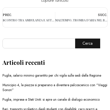
copiare l'articolo.
PREC.
SUCC.
SCONTRO TRA AMBULANZA E AUTO A TARANTO, MORTA 91ENNE
MALTEMPO, TROMBA D’ARIA NEL BARESE: CROLLANO LUMINARIE A CONVERSANO
Cerca
Articoli recenti
Puglia, salario minimo garantito per chi vigila sulle sedi della Regione
Municipio 4, le piazze si preparano a diventare palcoscenico con “Viaggi
Sonori”
Puglia, imprese e Stati Uniti: si apre un canale di dialogo economico
Bari, trasporto scolastico degli studenti con disabilità: caro prezzi e