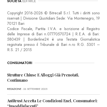
SOCIETÀ
EDITRICE
Copyright 2016-2026 © Bitrecall S.r.l. Tutti i diritti sono
riservati | Divisione Quotidiani Sede: Via Montenegro, 19
70121 Bari
Codice Fiscale, Partita I.V.A. e Iscrizione al Registro
delle Imprese di Bari n.07770570724 | R.E.A. di Bari:
580439 | Borderline24 è una Testata Giornalistica
registrata presso il Tribunale di Bari n.ro R.G. 5301 –
R.S. 21 / 2015
CONSUMATORI
Strutture Chiuse E Alloggi Già Prenotati,
Continuano
REDAZIONE
- 26 SETTEMBRE 2025
Antitrust Accetta Le Condizioni Enel, Consumatori:
“Insoddisfacenti”