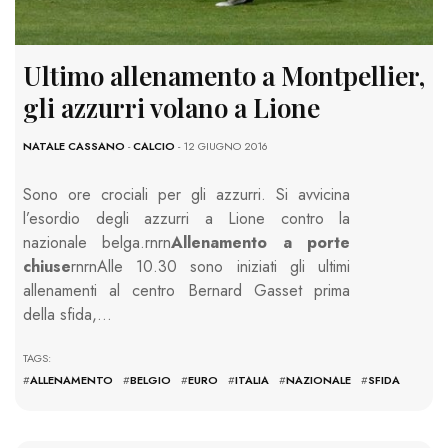
Ultimo allenamento a Montpellier,
gli azzurri volano a Lione
NATALE CASSANO
-
CALCIO
- 12 GIUGNO 2016
Sono ore crociali per gli azzurri. Si avvicina
l’esordio degli azzurri a Lione contro la
nazionale belga.rnrn
Allenamento a porte
chiuse
rnrnAlle 10.30 sono iniziati gli ultimi
allenamenti al centro Bernard Gasset prima
della sfida,…
TAGS:
#
ALLENAMENTO
#
BELGIO
#
EURO
#
ITALIA
#
NAZIONALE
#
SFIDA