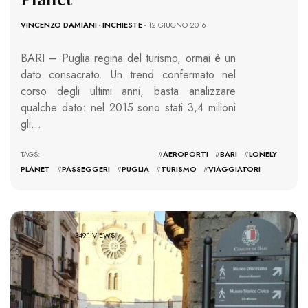
VINCENZO DAMIANI
-
INCHIESTE
- 12 GIUGNO 2016
BARI – Puglia regina del turismo, ormai è un
dato consacrato. Un trend confermato nel
corso degli ultimi anni, basta analizzare
qualche dato: nel 2015 sono stati 3,4 milioni
gli…
TAGS: #
AEROPORTI
#
BARI
#
LONELY
PLANET
#
PASSEGGERI
#
PUGLIA
#
TURISMO
#
VIAGGIATORI
3491 VIEWS