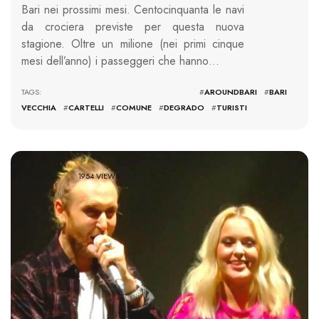
Bari nei prossimi mesi. Centocinquanta le navi
da crociera previste per questa nuova
stagione. Oltre un milione (nei primi cinque
mesi dell’anno) i passeggeri che hanno…
TAGS: #
AROUNDBARI
#
BARI
VECCHIA
#
CARTELLI
#
COMUNE
#
DEGRADO
#
TURISTI
1954 VIEWS