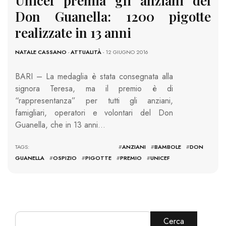
Unicef premia gli anziani del
Don Guanella: 1200 pigotte
realizzate in 13 anni
NATALE CASSANO
-
ATTUALITÀ
- 12 GIUGNO 2016
BARI – La medaglia è stata consegnata alla
signora Teresa, ma il premio è di
“rappresentanza” per tutti gli anziani,
famigliari, operatori e volontari del Don
Guanella, che in 13 anni…
TAGS: #
ANZIANI
#
BAMBOLE
#
DON
GUANELLA
#
OSPIZIO
#
PIGOTTE
#
PREMIO
#
UNICEF
Cerca