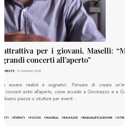
 attrattiva per i giovani, Maselli: “M
i grandi concerti all’aperto”
NCHIESTE
- 12 GIUGNO 2016
a essere realisti e sognatori. Pensare di creare un’impo
i concerti estivi all’aperto, come accade a Giovinazzo e a Galli
 abbiamo piazze o strutture per eventi…
CERTI
#
EVENTI
#
FOCUS
#
MASELLI
#
RAGAZZI
#
RIQUALIFICAZIONE
#
STRUT