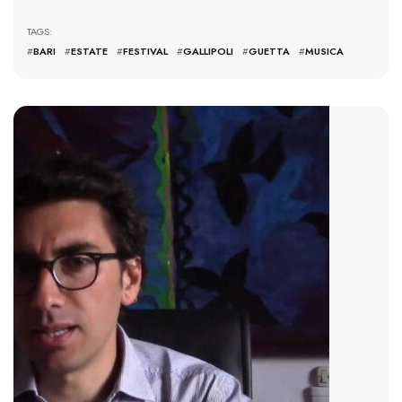
TAGS:
#
BARI
#
ESTATE
#
FESTIVAL
#
GALLIPOLI
#
GUETTA
#
MUSICA
3657 VIEWS