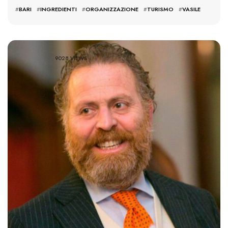
#
BARI
#
INGREDIENTI
#
ORGANIZZAZIONE
#
TURISMO
#
VASILE
9028 VIEWS