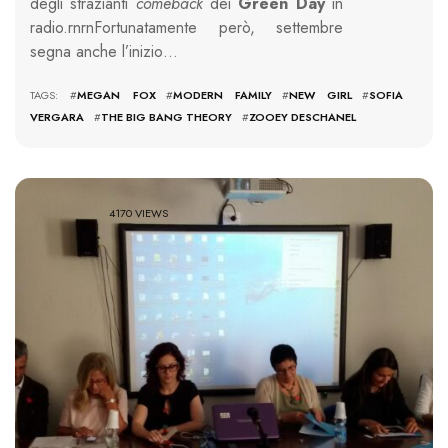
degli strazianti
comeback
dei
Green Day
in
radio.rnrnFortunatamente però, settembre
segna anche l’inizio…
TAGS: #
MEGAN FOX
#
MODERN FAMILY
#
NEW GIRL
#
SOFIA
VERGARA
#
THE BIG BANG THEORY
#
ZOOEY DESCHANEL
4170 VIEWS