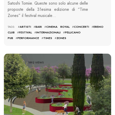
Satoshi Tomiie. Queste sono solo alcune delle
proposte della 31esima edizione di “Time
Zones” il festival musicale…
TAGS: #
ARTISTI
#
BARI
#
CINEMA ROYAL
#
CONCERTI
#
EREMO
CLUB
#
FESTIVAL
#
INTERNAZIONALI
#
PELLICANO
PUB
#
PERFORMANCE
#
TIMES
#
ZONES
1892 VIEWS