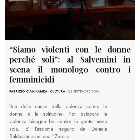
“Siamo violenti con le donne
perché soli”: al Salvemini in
scena il monologo contro i
femminicidi
FABRIZIO CIANNAMEA
-
CULTURA
- 22 SETTEMBRE 2016
Una delle cause della violenza contro le
donne è la solitudine. Per estirpare la
violenza bisogna far sentire la gente meno
sola. E’ l’assioma seguito da Daniela
Baldassarra nel suo “Zero a…