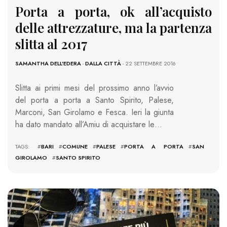
Porta a porta, ok all’acquisto
delle attrezzature, ma la partenza
slitta al 2017
SAMANTHA DELL'EDERA
-
DALLA CITTÀ
- 22 SETTEMBRE 2016
Slitta ai primi mesi del prossimo anno l’avvio
del porta a porta a Santo Spirito, Palese,
Marconi, San Girolamo e Fesca. Ieri la giunta
ha dato mandato all’Amiu di acquistare le…
TAGS: #
BARI
#
COMUNE
#
PALESE
#
PORTA A PORTA
#
SAN
GIROLAMO
#
SANTO SPIRITO
1623 VIEWS