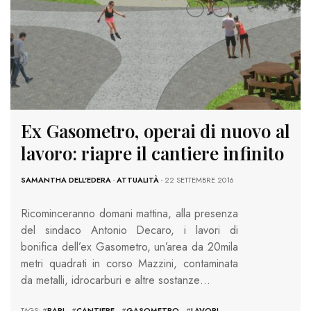
Ex Gasometro, operai di nuovo al
lavoro: riapre il cantiere infinito
SAMANTHA DELL'EDERA
-
ATTUALITÀ
- 22 SETTEMBRE 2016
Ricominceranno domani mattina, alla presenza
del sindaco Antonio Decaro, i lavori di
bonifica dell’ex Gasometro, un’area da 20mila
metri quadrati in corso Mazzini, contaminata
da metalli, idrocarburi e altre sostanze…
TAGS: #
BARI
#
CANTIERE
#
GASOMETRO
#
LAVORI