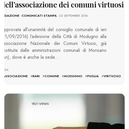
dell’associazione dei comuni virtuosi
REDAZIONE
-
COMUNICATI STAMPA
- 22 SETTEMBRE 2016
Approvata all’unanimità del consiglio comunale di ieri
(21/09/2016) l’adesione della Città di Modugno alla
Associazione Nazionale dei Comuni Virtuosi, già
costituita dalle amministrazioni comunali di Monsano
(An), dove è anche la sede…
TAGS:
#
ASSOCIAZIONE
#
BARI
#
COMUNE
#
MODUGNO
#
PUGLIA
#
VIRTUOSO
1821 VIEWS