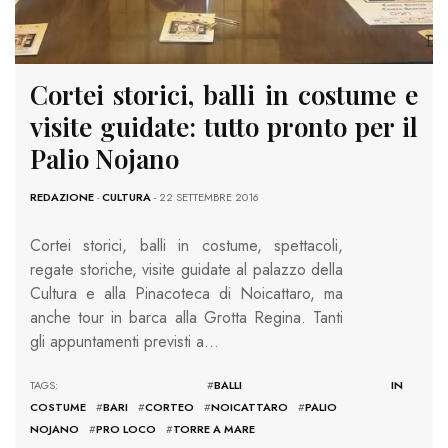
Cortei storici, balli in costume e
visite guidate: tutto pronto per il
Palio Nojano
REDAZIONE
-
CULTURA
- 22 SETTEMBRE 2016
Cortei storici, balli in costume, spettacoli,
regate storiche, visite guidate al palazzo della
Cultura e alla Pinacoteca di Noicattaro, ma
anche tour in barca alla Grotta Regina. Tanti
gli appuntamenti previsti a…
TAGS: #
BALLI IN
COSTUME
#
BARI
#
CORTEO
#
NOICATTARO
#
PALIO
NOJANO
#
PRO LOCO
#
TORRE A MARE