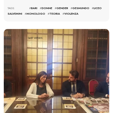
TAGS: #
BARI
#
DONNE
#
GENDER
#
GESMUNDO
#
LICEO
SALVEMINI
#
MONOLOGO
#
TEORIA
#
VIOLENZA
1457 VIEWS