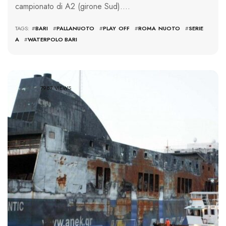
campionato di A2 (girone Sud)….
TAGS: #
BARI
#
PALLANUOTO
#
PLAY OFF
#
ROMA NUOTO
#
SERIE
A
#
WATERPOLO BARI
7987 VIEWS