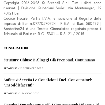
Copyright 2016-2026 © Bitrecall S.r.l. Tutti i diritti sono
riservati | Divisione Quotidiani Sede: Via Montenegro, 19
70121 Bari
Codice Fiscale, Partita I.V.A. e Iscrizione al Registro delle
Imprese di Bari n.07770570724 | R.E.A. di Bari: 580439 |
Borderline24 è una Testata Giornalistica registrata presso il
Tribunale di Bari n.ro R.G. 5301 – R.S. 21 / 2015
CONSUMATORI
Strutture Chiuse E Alloggi Già Prenotati, Continuano
REDAZIONE
- 26 SETTEMBRE 2025
Antitrust Accetta Le Condizioni Enel, Consumatori:
“Insoddisfacenti”
REDAZIONE
- 11 MAGGIO 2025
“Incubo” Superbonus 110%, I Consumatori: “Pioggia Di