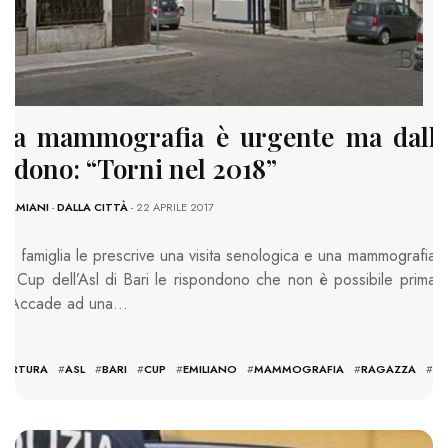
, la mammografia è urgente ma dall’A
ndono: “Torni nel 2018”
DAMIANI
-
DALLA CITTÀ
- 22 APRILE 2017
 di famiglia le prescrive una visita senologica e una mammografia
al Cup dell’Asl di Bari le rispondono che non è possibile prima
8. Accade ad una…
PERTURA
#
ASL
#
BARI
#
CUP
#
EMILIANO
#
MAMMOGRAFIA
#
RAGAZZA
#
UR