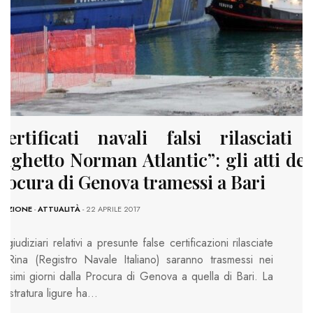
Certificati navali falsi rilasciati 
raghetto Norman Atlantic”: gli atti del
rocura di Genova tramessi a Bari
DAZIONE
-
ATTUALITÀ
- 22 APRILE 2017
ti giudiziari relativi a presunte false certificazioni rilasciate
l Rina (Registro Navale Italiano) saranno trasmessi nei
ossimi giorni dalla Procura di Genova a quella di Bari. La
gistratura ligure ha…