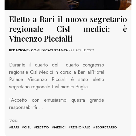
Eletto a Bari il nuovo segretario
regionale Cisl medici: è
Vincenzo Piccialli
REDAZIONE
-
COMUNICATI STAMPA
- 22 APRILE 2017
Durante il quarto del quarto congresso
regionale Cisl Medici in corso a Bari all’Hotel
Palace Vincenzo Piccialli è stato eletto
segretario regionale Cisl medici Puglia.
“Accetto con entusiasmo questa grande
responsabilità….
TAGS:
#
BARI
#
CISL
#
ELETTO
#
MEDICI
#
REGIONALE
#
SEGRETARIO