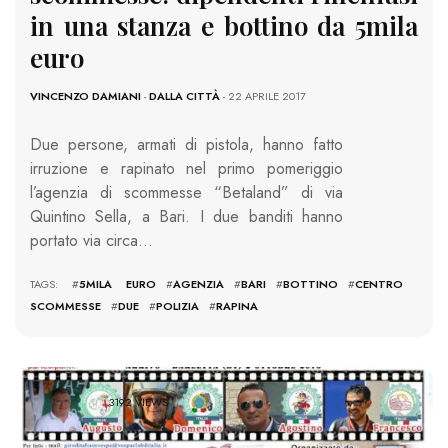
in una stanza e bottino da 5mila
euro
VINCENZO DAMIANI
-
DALLA CITTÀ
- 22 APRILE 2017
Due persone, armati di pistola, hanno fatto
irruzione e rapinato nel primo pomeriggio
l’agenzia di scommesse “Betaland” di via
Quintino Sella, a Bari. I due banditi hanno
portato via circa…
TAGS: #
5MILA EURO
#
AGENZIA
#
BARI
#
BOTTINO
#
CENTRO
SCOMMESSE
#
DUE
#
POLIZIA
#
RAPINA
3192 VIEWS