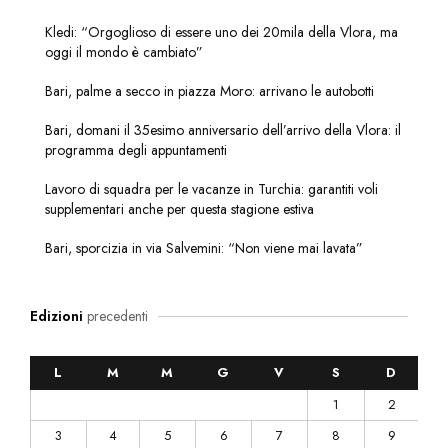
Kledi: “Orgoglioso di essere uno dei 20mila della Vlora, ma
oggi il mondo è cambiato”
Bari, palme a secco in piazza Moro: arrivano le autobotti
Bari, domani il 35esimo anniversario dell’arrivo della Vlora: il
programma degli appuntamenti
Lavoro di squadra per le vacanze in Turchia: garantiti voli
supplementari anche per questa stagione estiva
Bari, sporcizia in via Salvemini: “Non viene mai lavata”
Edizioni
precedenti
L
M
M
G
V
S
D
1
2
3
4
5
6
7
8
9