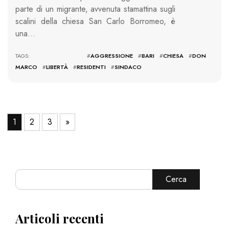
parte di un migrante, avvenuta stamattina sugli
scalini della chiesa San Carlo Borromeo, è
una…
TAGS: #
AGGRESSIONE
#
BARI
#
CHIESA
#
DON
MARCO
#
LIBERTÀ
#
RESIDENTI
#
SINDACO
1
2
3
»
Cerca
Articoli recenti