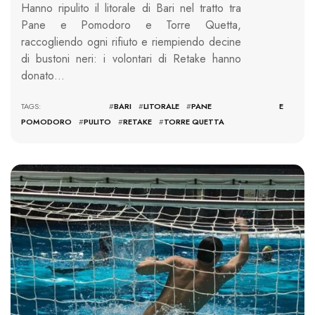
Hanno ripulito il litorale di Bari nel tratto tra
Pane e Pomodoro e Torre Quetta,
raccogliendo ogni rifiuto e riempiendo decine
di bustoni neri: i volontari di Retake hanno
donato…
TAGS: #
BARI
#
LITORALE
#
PANE E
POMODORO
#
PULITO
#
RETAKE
#
TORRE QUETTA
1590 VIEWS