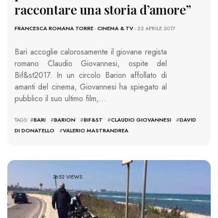
raccontare una storia d’amore”
FRANCESCA ROMANA TORRE
-
CINEMA & TV
- 22 APRILE 2017
Bari accoglie calorosamente il giovane regista
romano Claudio Giovannesi, ospite del
Bif&st2017. In un circolo Barion affollato di
amanti del cinema, Giovannesi ha spiegato al
pubblico il suo ultimo film,…
TAGS: #
BARI
#
BARION
#
BIF&ST
#
CLAUDIO GIOVANNESI
#
DAVID
DI DONATELLO
#
VALERIO MASTRANDREA
3652 VIEWS