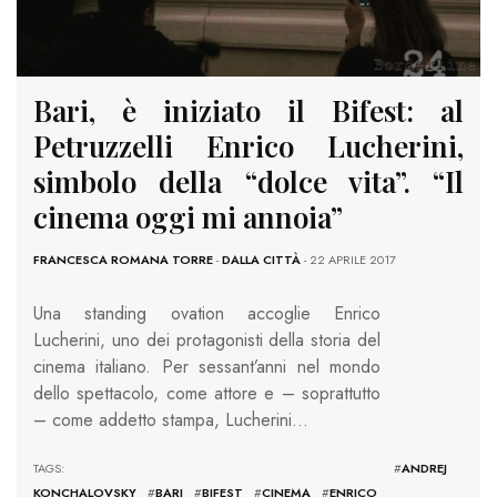
Bari, è iniziato il Bifest: al
Petruzzelli Enrico Lucherini,
simbolo della “dolce vita”. “Il
cinema oggi mi annoia”
FRANCESCA ROMANA TORRE
-
DALLA CITTÀ
- 22 APRILE 2017
Una standing ovation accoglie Enrico
Lucherini, uno dei protagonisti della storia del
cinema italiano. Per sessant’anni nel mondo
dello spettacolo, come attore e – soprattutto
– come addetto stampa, Lucherini…
TAGS: #
ANDREJ
KONCHALOVSKY
#
BARI
#
BIFEST
#
CINEMA
#
ENRICO