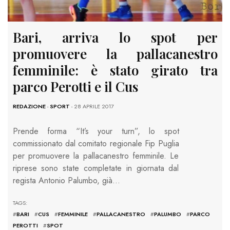
Bari, arriva lo spot per
promuovere la pallacanestro
femminile: è stato girato tra
parco Perotti e il Cus
REDAZIONE
-
SPORT
- 28 APRILE 2017
Prende forma “It’s your turn”, lo spot
commissionato dal comitato regionale Fip Puglia
per promuovere la pallacanestro femminile. Le
riprese sono state completate in giornata dal
regista Antonio Palumbo, già…
TAGS:
#
BARI
#
CUS
#
FEMMINILE
#
PALLACANESTRO
#
PALUMBO
#
PARCO
PEROTTI
#
SPOT