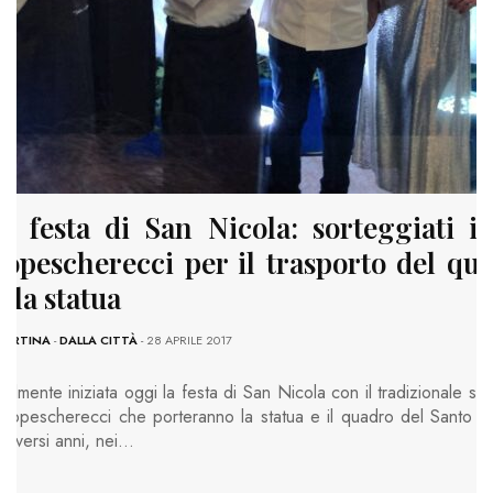
i, festa di San Nicola: sorteggiati i
opescherecci per il trasporto del qu
ella statua
MARTINA
-
DALLA CITTÀ
- 28 APRILE 2017
cialmente iniziata oggi la festa di San Nicola con il tradizionale so
otopescherecci che porteranno la statua e il quadro del Santo in
diversi anni, nei…