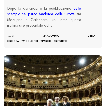
Dopo la denuncia e la pubblicazione
dello
scempio nel parco Madonna della Grotta
, tra
Modugno e Carbonara, un uomo questa
mattina si è presentato ed…
TAGS: #
MADONNA DELLA
GROTTA
#
MODUGNO
#
PARCO
#
RIPULITO
2366 VIEWS