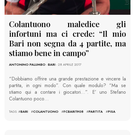
Colantuono maledice gli
infortuni ma ci crede: “Il mio
Bari non segna da 4 partite, ma
stiamo bene in campo”
ANTONINO PALUMBO
-
BARI
- 28 APRILE 2017
“Dobbiamo offrire una grande prestazione e vincere la
partita, in ogni modo”. Con quale modulo? “Ma se
stiamo qui a contare i giocatori…”. E’ uno Stefano
Colantuono poco…
TAGS: #
BARI
#
COLANTUONO
#
FCBARI1908
#
PARTITA
#
PISA