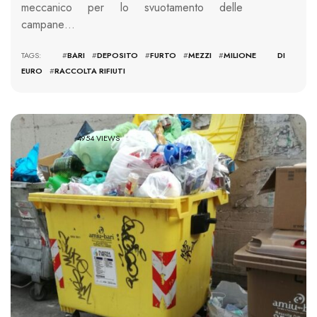
meccanico per lo svuotamento delle
campane…
TAGS: #
BARI
#
DEPOSITO
#
FURTO
#
MEZZI
#
MILIONE DI
EURO
#
RACCOLTA RIFIUTI
4954 VIEWS