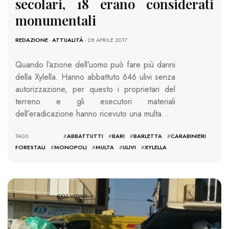
secolari, 18 erano considerati
monumentali
REDAZIONE
-
ATTUALITÀ
- 28 APRILE 2017
Quando l’azione dell’uomo può fare più danni
della Xylella. Hanno abbattuto 646 ulivi senza
autorizzazione, per questo i proprietari del
terreno e gli esecutori materiali
dell’eradicazione hanno ricevuto una multa…
TAGS: #
ABBATTUTTI
#
BARI
#
BARLETTA
#
CARABINIERI
FORESTALI
#
MONOPOLI
#
MULTA
#
ULIVI
#
XYLELLA
4002 VIEWS