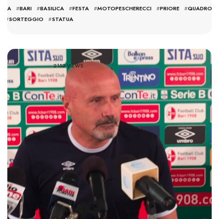
TURA
#
BARI
#
BASILICA
#
FESTA
#
MOTOPESCHERECCI
#
PRIORE
#
QUADRO
A
#
SORTEGGIO
#
STATUA
2152 VIEWS