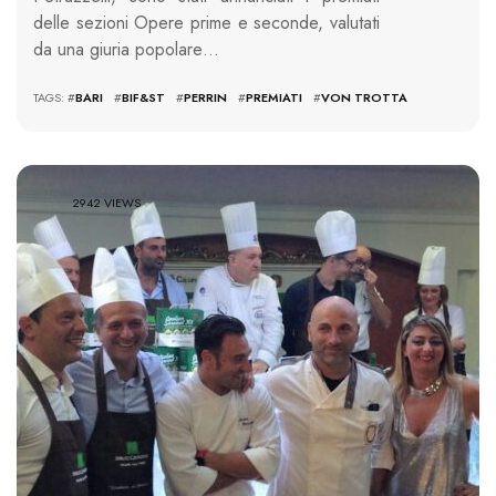
delle sezioni Opere prime e seconde, valutati
da una giuria popolare…
TAGS: #
BARI
#
BIF&ST
#
PERRIN
#
PREMIATI
#
VON TROTTA
2942 VIEWS