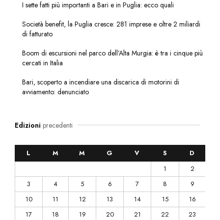
I sette fatti più importanti a Bari e in Puglia: ecco quali
Società benefit, la Puglia cresce: 281 imprese e oltre 2 miliardi
di fatturato
Boom di escursioni nel parco dell’Alta Murgia: è tra i cinque più
cercati in Italia
Bari, scoperto a incendiare una discarica di motorini di
avviamento: denunciato
Edizioni
precedenti
L
M
M
G
V
S
D
1
2
3
4
5
6
7
8
9
10
11
12
13
14
15
16
17
18
19
20
21
22
23