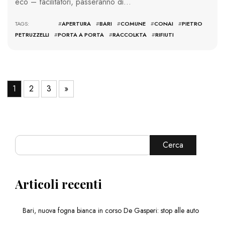
eco – facilitatori, passeranno di…
TAGS: #
APERTURA
#
BARI
#
COMUNE
#
CONAI
#
PIETRO
PETRUZZELLI
#
PORTA A PORTA
#
RACCOLKTA
#
RIFIUTI
1
2
3
»
Cerca
Articoli recenti
Bari, nuova fogna bianca in corso De Gasperi: stop alle auto