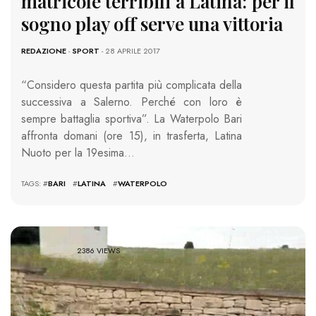
matricole terribili a Latina: per il
sogno play off serve una vittoria
REDAZIONE
-
SPORT
- 28 APRILE 2017
“Considero questa partita più complicata della
successiva a Salerno. Perché con loro è
sempre battaglia sportiva”. La Waterpolo Bari
affronta domani (ore 15), in trasferta, Latina
Nuoto per la 19esima…
TAGS: #
BARI
#
LATINA
#
WATERPOLO
2386 VIEWS