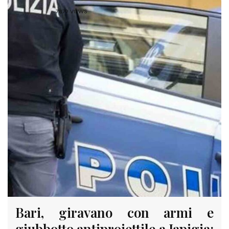
7879 VIEWS
Bari, giravano con armi e
giubbotto antiproiettile a Japigia: