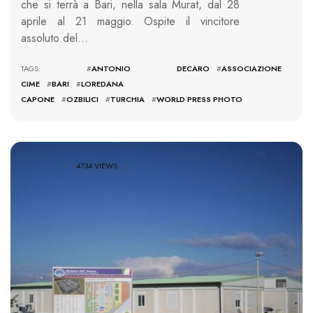
che si terrà a Bari, nella sala Murat, dal 28
aprile al 21 maggio. Ospite il vincitore
assoluto del…
TAGS: #
ANTONIO DECARO
#
ASSOCIAZIONE
CIME
#
BARI
#
LOREDANA
CAPONE
#
OZBILICI
#
TURCHIA
#
WORLD PRESS PHOTO
4734 VIEWS