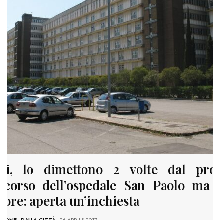
ri, lo dimettono 2 volte dal pro
ccorso dell’ospedale San Paolo ma 
ore: aperta un’inchiesta
ZIONE
-
DALLA CITTÀ
- 26 APRILE 2017