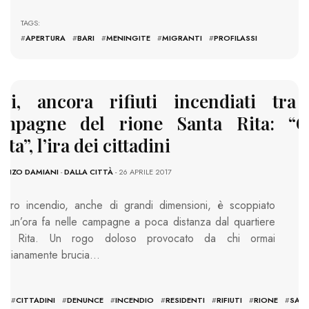
TAGS:
#
APERTURA
#
BARI
#
MENINGITE
#
MIGRANTI
#
PROFILASSI
ari, ancora rifiuti incendiati tra 
ampagne del rione Santa Rita: “O
sta”, l’ira dei cittadini
CENZO DAMIANI
-
DALLA CITTÀ
- 26 APRILE 2017
altro incendio, anche di grandi dimensioni, è scoppiato
ca un’ora fa nelle campagne a poca distanza dal quartiere
nta Rita. Un rogo doloso provocato da chi ormai
tidianamente brucia…
:
I
#
CITTADINI
#
DENUNCE
#
INCENDIO
#
RESIDENTI
#
RIFIUTI
#
RIONE
#
SAN