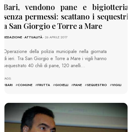
Bari, vendono pane e bigiotteria
senza permessi: scattano i sequestri
a San Giorgio e Torre a Mare
REDAZIONE
-
ATTUALITÀ
- 26 APRILE 2017
Operazione della polizia municipale nella giornata
di ieri. Tra San Giorgio e Torre a Mare i vigili hanno
sequestrato 40 chili di pane, 120 anelli…
TAGS:
#
BARI
#
COMUNE
#
FRUTTA
#
GIOIELLI
#
PANE
#
SEQUESTRO
#
VIGILI
2508 VIEWS