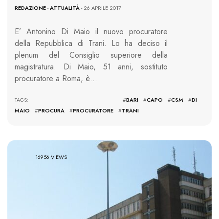
REDAZIONE
-
ATTUALITÀ
- 26 APRILE 2017
E’ Antonino Di Maio il nuovo procuratore
della Repubblica di Trani. Lo ha deciso il
plenum del Consiglio superiore della
magistratura. Di Maio, 51 anni, sostituto
procuratore a Roma, è…
TAGS: #
BARI
#
CAPO
#
CSM
#
DI
MAIO
#
PROCURA
#
PROCURATORE
#
TRANI
16956 VIEWS