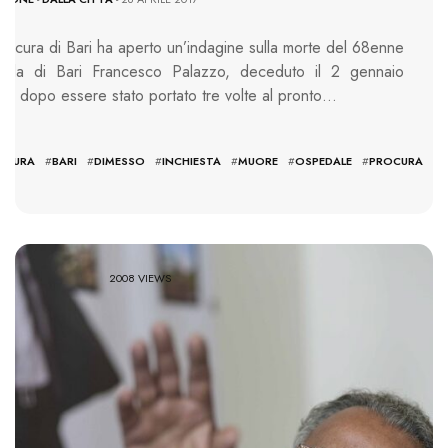
rocura di Bari ha aperto un’indagine sulla morte del 68enne
Mola di Bari Francesco Palazzo, deceduto il 2 gennaio
so dopo essere stato portato tre volte al pronto…
RTURA
#
BARI
#
DIMESSO
#
INCHIESTA
#
MUORE
#
OSPEDALE
#
PROCURA
#
S
LO
2008 VIEWS