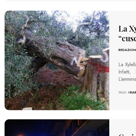
1480 VIEWS
La Xy
“cus
REDAZION
La Xylel
Infatti
L’ammini
TAGS: #
BAR
1104 VIEWS