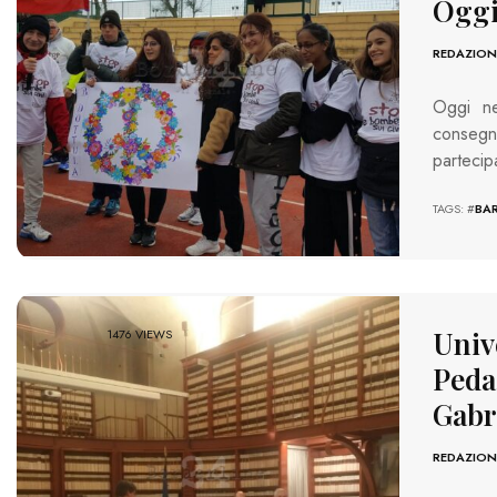
Oggi
REDAZION
Oggi ne
consegna
partecip
TAGS: #
BAR
Unive
1476 VIEWS
Peda
Gabr
REDAZION