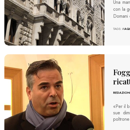
Una mani
con la g
Domani d
TAGS: #
AQ
1457 VIEWS
Foggi
ricat
REDAZION
«Per il 
sue dim
poltron