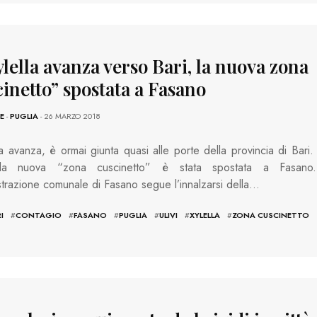
lella avanza verso Bari, la nuova zona
cinetto” spostata a Fasano
E
-
PUGLIA
- 26 MARZO 2018
la avanza, è ormai giunta quasi alle porte della provincia di Bari.
, la nuova “zona cuscinetto” è stata spostata a Fasano.
strazione comunale di Fasano segue l’innalzarsi della…
I
#
CONTAGIO
#
FASANO
#
PUGLIA
#
ULIVI
#
XYLELLA
#
ZONA CUSCINETTO