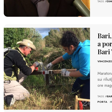
TAGS: #
DIM
Bari,
2742 VIEWS
a por
Bari
VINCENZO
Maratona
sui rifi
ore mag
TAGS: #
BAR
PORTA
#