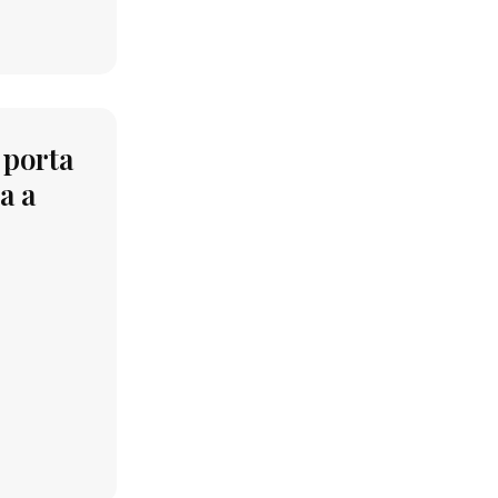
 porta
a a