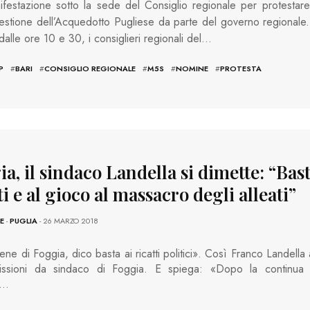
festazione sotto la sede del Consiglio regionale per protestare
estione dell’Acquedotto Pugliese da parte del governo regionale.
alle ore 10 e 30, i consiglieri regionali del…
P
#
BARI
#
CONSIGLIO REGIONALE
#
M5S
#
NOMINE
#
PROTESTA
a, il sindaco Landella si dimette: “Bas
ti e al gioco al massacro degli alleati”
E
-
PUGLIA
- 26 MARZO 2018
bene di Foggia, dico basta ai ricatti politici». Così Franco Landella
issioni da sindaco di Foggia. E spiega: «Dopo la continua 
e…