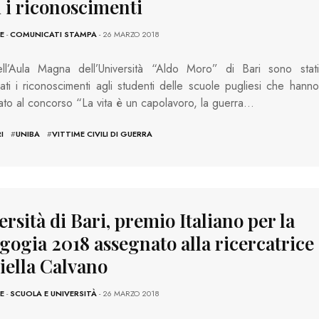
 i riconoscimenti
E
-
COMUNICATI STAMPA
- 26 MARZO 2018
ll’Aula Magna dell’Università “Aldo Moro” di Bari sono stati
ti i riconoscimenti agli studenti delle scuole pugliesi che hanno
ato al concorso “La vita è un capolavoro, la guerra…
I
#
UNIBA
#
VITTIME CIVILI DI GUERRA
rsità di Bari, premio Italiano per la
gogia 2018 assegnato alla ricercatrice
iella Calvano
E
-
SCUOLA E UNIVERSITÀ
- 26 MARZO 2018