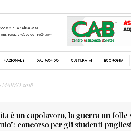
sponsabile:
Adalisa Mei
zioni: redazione@borderline24.com
Y ARCHIVES
NAZIONALE
DAL MONDO
CULTURA
ECONOMIA
6 MARZO 2018
ita è un capolavoro, la guerra un folle 
uio”: concorso per gli studenti pugliesi