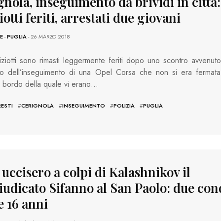
nola, inseguimento da brividi in città
iotti feriti, arrestati due giovani
E
-
PUGLIA
- 26 MARZO 2018
ziotti sono rimasti leggermente feriti dopo uno scontro avvenuto
so dell’inseguimento di una Opel Corsa che non si era fermata
e a bordo della quale vi erano…
ESTI
#
CERIGNOLA
#
INSEGUIMENTO
#
POLIZIA
#
PUGLIA
 uccisero a colpi di Kalashnikov il
iudicato Sifanno al San Paolo: due co
e 16 anni