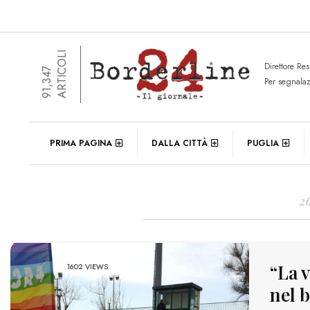
ARTICOLI
Direttore Re
91,347
Per segnala
DAIL
PRIMA PAGINA
DALLA CITTÀ
PUGLIA
2
“La v
1602 VIEWS
nel b