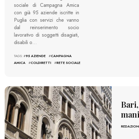
sociale di Campagna Amica
con già 95 aziende iscritte in
Puglia con servizi che vanno
dal reinserimento socio
lavorativo di soggetti disagiati,
disabili o…
TAGS: #
95 AZIENDE
#
CAMPAGNA
AMICA
#
COLDIRETTI
#
RETE SOCIALE
1329 VIEWS
Bari,
mani
REDAZION