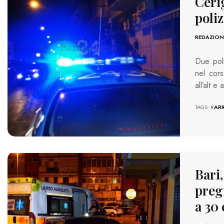
Cerig
poliz
REDAZION
Due poli
nel cor
all’alt 
TAGS: #
ARR
Bari,
6607 VIEWS
preg
a 30 