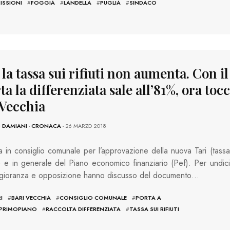
ISSIONI
#
FOGGIA
#
LANDELLA
#
PUGLIA
#
SINDACO
 la tassa sui rifiuti non aumenta. Con il
ta la differenziata sale all’81%, ora tocc
 Vecchia
 DAMIANI
-
CRONACA
- 26 MARZO 2018
 in consiglio comunale per l’approvazione della nuova Tari (tassa
uti) e in generale del Piano economico finanziario (Pef). Per undici
gioranza e opposizione hanno discusso del documento…
I
#
BARI VECCHIA
#
CONSIGLIO COMUNALE
#
PORTA A
PRIMOPIANO
#
RACCOLTA DIFFERENZIATA
#
TASSA SUI RIFIUTI