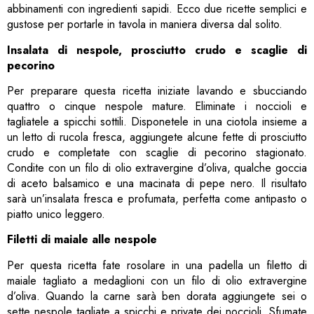
abbinamenti con ingredienti sapidi. Ecco due ricette semplici e
gustose per portarle in tavola in maniera diversa dal solito.
Insalata di nespole, prosciutto crudo e scaglie di
pecorino
Per preparare questa ricetta iniziate lavando e sbucciando
quattro o cinque nespole mature. Eliminate i noccioli e
tagliatele a spicchi sottili. Disponetele in una ciotola insieme a
un letto di rucola fresca, aggiungete alcune fette di prosciutto
crudo e completate con scaglie di pecorino stagionato.
Condite con un filo di olio extravergine d’oliva, qualche goccia
di aceto balsamico e una macinata di pepe nero. Il risultato
sarà un’insalata fresca e profumata, perfetta come antipasto o
piatto unico leggero.
Filetti di maiale alle nespole
Per questa ricetta fate rosolare in una padella un filetto di
maiale tagliato a medaglioni con un filo di olio extravergine
d’oliva. Quando la carne sarà ben dorata aggiungete sei o
sette nespole tagliate a spicchi e private dei noccioli. Sfumate