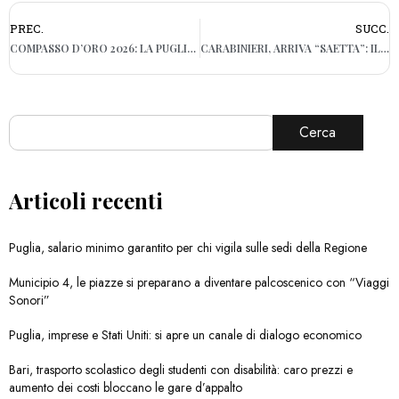
PREC.
SUCC.
COMPASSO D’ORO 2026: LA PUGLIA CONQUISTA DUE MENZIONI D’ONORE E UN ATTESTATO
CARABINIERI, ARRIVA “SAETTA”: IL CANE ROBOT CHE SCOVA GLI ESPLOSIVI E BONIFICA GLI ORDIGNI A BARI
Cerca
Articoli recenti
Puglia, salario minimo garantito per chi vigila sulle sedi della Regione
Municipio 4, le piazze si preparano a diventare palcoscenico con “Viaggi
Sonori”
Puglia, imprese e Stati Uniti: si apre un canale di dialogo economico
Bari, trasporto scolastico degli studenti con disabilità: caro prezzi e
aumento dei costi bloccano le gare d’appalto